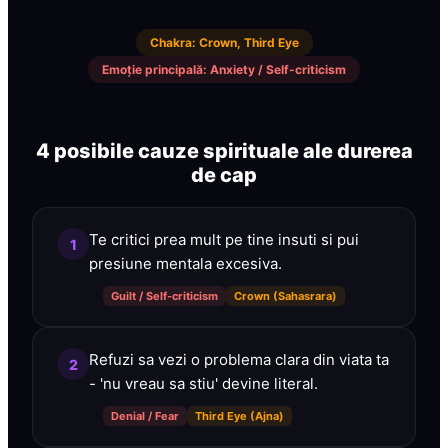
Chakra
:
Crown, Third Eye
Emoție principală
:
Anxiety / Self-criticism
4 posibile cauze spirituale ale durerea
de cap
Te critici prea mult pe tine insuti si pui
1
presiune mentala excesiva.
Guilt / Self-criticism
Crown (Sahasrara)
Refuzi sa vezi o problema clara din viata ta
2
- 'nu vreau sa stiu' devine literal.
Denial / Fear
Third Eye (Ajna)