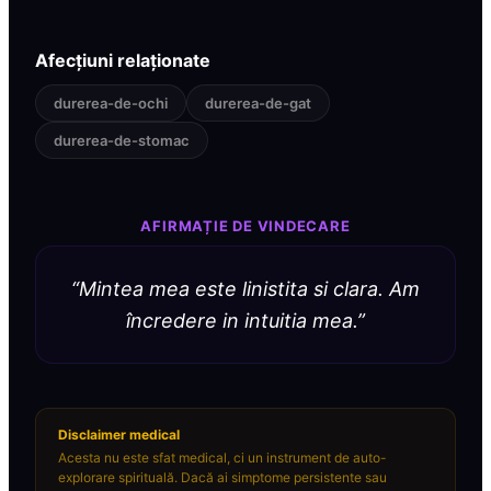
Afecțiuni relaționate
durerea-de-ochi
durerea-de-gat
durerea-de-stomac
AFIRMAȚIE DE VINDECARE
“
Mintea mea este linistita si clara. Am
încredere in intuitia mea.
”
Disclaimer medical
Acesta nu este sfat medical, ci un instrument de auto-
explorare spirituală. Dacă ai simptome persistente sau