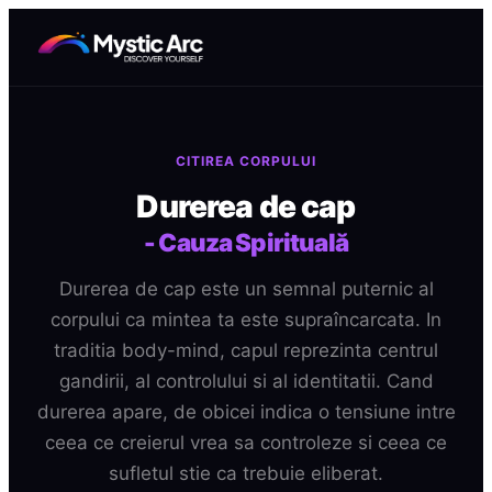
CITIREA CORPULUI
Durerea de cap
-
Cauza Spirituală
Durerea de cap este un semnal puternic al
corpului ca mintea ta este supraîncarcata. In
traditia body-mind, capul reprezinta centrul
gandirii, al controlului si al identitatii. Cand
durerea apare, de obicei indica o tensiune intre
ceea ce creierul vrea sa controleze si ceea ce
sufletul stie ca trebuie eliberat.