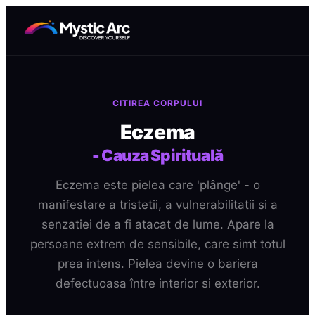
CITIREA CORPULUI
Eczema
-
Cauza Spirituală
Eczema este pielea care 'plânge' - o
manifestare a tristetii, a vulnerabilitatii si a
senzatiei de a fi atacat de lume. Apare la
persoane extrem de sensibile, care simt totul
prea intens. Pielea devine o bariera
defectuoasa între interior si exterior.